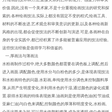
价值.因此,没有一个美术家,不是十分重视绘画技法的研究和探
索的.各种绘画技法,实际上都没有固定不变的程式;绘画工具、
材料的不断改进,艺术观念和审美意识的更新,以及各种绘画新
风格的出现,都会促使技法的不断创新与演进.可是,各画种在自
身的专业实践中,都已经积累了许多能被普遍应用的技法经验,
这些技法经验是值得学习和借鉴的.
一.厚画法与薄画法
水粉画制作过程中,绝大多数颜色都需要在调色板上调配,然后
进入画面.调配颜色,使用水分与白粉色的多少,是体现表现技法
和水粉画特色的问题.
水彩
画,单纯使用水分调色来控制颜料厚
薄,从而产生明度变化,并利用水色的干湿,通过颜色的渗化或重
置.获得水彩画的特殊表现效果.
油画
则是使用调色油(松节油或
亚麻仁油)与白色来调配,控制颜色的厚薄和明度变化.水粉画,
介于这两者之间,可以用水使颜料稀薄,成为半透明,使白色画纸