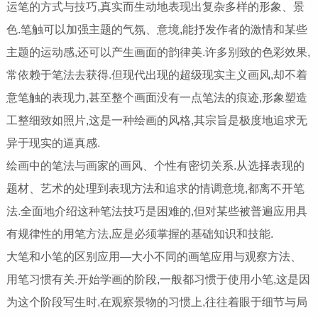
运笔的方式与技巧,真实而生动地表现出复杂多样的形象、景
色.笔触可以加强主题的气氛、意境,能抒发作者的激情和某些
主题的运动感,还可以产生画面的韵律美.许多别致的色彩效果,
常依赖于笔法去获得.但现代出现的超级现实主义画风,却不着
意笔触的表现力,甚至整个画面没有一点笔法的痕迹,形象塑造
工整细致如照片,这是一种绘画的风格,其宗旨是极度地追求无
异于现实的逼真感.
绘画中的笔法与画家的画风、个性有密切关系.从选择表现的
题材、艺术的处理到表现方法和追求的情调意境,都离不开笔
法.全面地介绍这种笔法技巧是困难的,但对某些被普遍应用具
有规律性的用笔方法,应是必须掌握的基础知识和技能.
大笔和小笔的区别应用—大小不同的画笔应用与观察方法、
用笔习惯有关.开始学画的阶段,一般都习惯于使用小笔,这是因
为这个阶段写生时,在观察景物的习惯上,往往着眼于细节与局