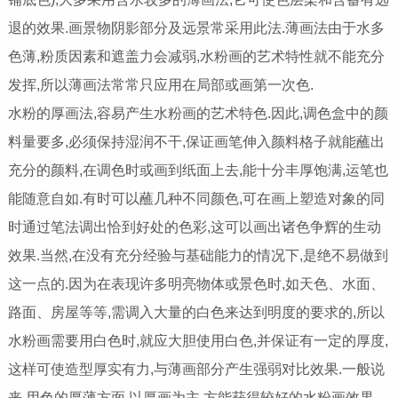
退的效果.画景物阴影部分及远景常采用此法.薄画法由于水多
色薄,粉质因素和遮盖力会减弱,水粉画的艺术特性就不能充分
发挥,所以薄画法常常只应用在局部或画第一次色.
水粉的厚画法,容易产生水粉画的艺术特色.因此,调色盒中的颜
料量要多,必须保持湿润不干,保证画笔伸入颜料格子就能蘸出
充分的颜料,在调色时或画到纸面上去,能十分丰厚饱满,运笔也
能随意自如.有时可以蘸几种不同颜色,可在画上塑造对象的同
时通过笔法调出恰到好处的色彩,这可以画出诸色争辉的生动
效果.当然,在没有充分经验与基础能力的情况下,是绝不易做到
这一点的.因为在表现许多明亮物体或景色时,如天色、水面、
路面、房屋等等,需调入大量的白色来达到明度的要求的,所以
水粉画需要用白色时,就应大胆使用白色,并保证有一定的厚度,
这样可使造型厚实有力,与薄画部分产生强弱对比效果.一般说
来,用色的厚薄方面,以厚画为主,方能获得较好的水粉画效果.