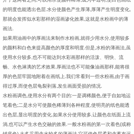
的明度也能透出色层.水分使颜色产生厚薄,厚薄产生明度变化,
那就会发挥似水彩那样的湿画渗化效果,这就是水粉画中的薄
画法.
如果用油画中的厚画法来制作水粉画,就得少用水分,使用较多
的颜料和白色来提高颜色的厚度和明度.但是,水粉的薄画法,虽
使用水分较多,也不可能达到水彩画那样的活泼、明快、流
畅、水色淋漓的艺术效果.厚画法也不可能像油画那样,能将很
厚的色层牢固地附着在画纸上.我们常看到一些水粉画,由于画
得过厚,而使色层龟裂剥落,发生画面受损的情况.
水粉画调色,使用水分有两个目的:一是调稀颜色,便于自如地运
笔着色;二是水分可使颜色稀薄到各种程度,使明亮的纸色能透
出色层,显出明度的变化.如果水分使用较多,让颜色在纸面上流
淌,也可以产生水色交融的效果.一般水粉画的第一次着色(或称
铺底色),大多采用含水较多的薄画法,它可使色层柔和含蓄有远