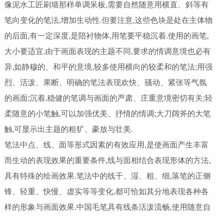
像泥水工匠刷墙那样单调呆板,需要自然随意用横直、斜等有
笔向变化的笔法,增加生动性.但要注意,这些色块是处在主体物
的后面,有一定深度,是陪衬物体,用笔要平稳沉着.使用的画笔,
大小要适宜.由于画面表现的主题不同,要求的情调意境也必有
异,如静穆的、和平的意境,较多使用横向的较柔和的笔法;用强
烈、活泼、果断、明确的笔法表现欢快、骚动、紧张等气氛
的画面;沉着,稳健的笔调与画面的严肃、庄重意境密切有关;轻
柔随意的小笔触,可以加强优美、抒情的情调;大刀阔斧的大笔
触,可显示出主题的粗犷、豪放与壮美.
笔法中点、线、面等形式因素的有效应用,是使画面产生丰富
而生动的表现效果的重要条件,线与面相结合表现形体的方法,
具有特殊的绘画效果.笔法中的线干、湿、粗、细,落笔的正侧
锋、轻重、快慢、虚实等等变化,都可恰如其分地表现各种各
样的形象与画面效果.中国毛笔具有线条活泼流畅,使用随意自