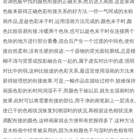
在调色板中找到颜色衔接的正确关系,然后进入画面.这是靠调
色板来获得正确色彩衔接关系的好方法.一些一气呵成的水粉
画作品,是趁色彩未干时,运用湿画方法完成的.颜色未干时,颜
色比较容易衔接.冷暖两个色块,也可以趁色未干时在连接两个
色块的地方进行部分重叠,混合后产生一个过渡的中间色,使衔
接自然柔和,没有生硬的痕迹.一个器物的背光面轮廓线,总是模
糊不清与背景或投影融合在一起的,属于虚实对比中的虚,强弱
对比中的弱,这种比较虚的色彩关系,最适宜使用湿画的方法来
获得较理想的衔接效果.可是,一幅作品在描绘过程中,较难保持
画面色彩的长时间润湿不干,而颜色干燥以后,就失去湿画时的
效果.此时可以将需要衔接的部位,用干净的画笔刷上一层清水,
使已干的色相状况恢复到潮湿时的状况,再根据这色相状况来
调配衔接的颜色.这样画家就会方便和有把握得多了.这种方法
是水粉画中经常被采用的,因为水粉颜色干与湿时的色相有明