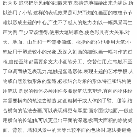
部为多,追求把所见到的细微末节,都清楚地描绘出来为满足,所
以选用了小笔.这样的表现效果是可想而知的,画面的枝枝节节
难以形成主题的中心,产生不了感人的魅力.如以一幅风景写生
画为例,至少应该懂得,使用大笔铺底色,使色彩具有大关系.对
天、地面、山丘和一些需要简练、概括的部位也要用大笔;小
笔应用于塑造较小的形象,及深入刻画的细部.画一幅习作的过
程,自始至终都需要多支大小画笔分工、交替使用,使笔触不至
于单调而缺乏表现力,笔触是塑造形体,表现主题的艺术手段.人
物或自然景物形象的塑造,必须结合对象的形体特征和结构使
用笔法,圆形的物体必须用许多弧形笔法来塑造.直向的物体经
常需要横向的笔法去塑造,如画粗树干或人体的手臂、腿等,结
合横向的笔法去画,可以表现得更有厚度;画水面或地面,一般使
用横向的长笔触,可以更显出平面的深远感;画大面积的静物桌
面、背景、墙和风景中的天等比较平面的色块时,笔法要避免