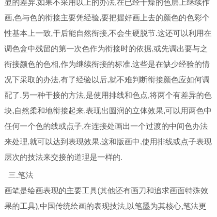
显的差异.如果不采用以上的办法,在已经干燥的色层上继续作
画,色与色的衔接主要凭经验,要把握好画上去的颜色的色彩个
性基本上一致,干后能自然衔接,不会生硬脱节.这还可以利用在
调色盒中残留的第一次色作为衔接时的依据,或先调出要与之
衔接颜色的色相,作为继续衔接的标准.这些是在缺少经验的情
况下采取的办法,有了经验以后,就不难判断衔接颜色应如何调
配了.另一种干接的方法,是使用排线和色点,将两个有差异的色
块,自然柔和地衔接起来,表现出圆润的立体效果,可以用两色中
任何一个色的线或点子,在连接处画出一个过渡的中间色办法
来处理,就可以达到表现效果.这和版画中,使用排线或点子表现
层次的技法来交接的道理是一样的.
三.笔法
画笔是绘画表现的主要工具(其他还有画刀和追求画面特殊效
果的工具),中国传统绘画的表现技法,以笔墨为其核心,笔法更