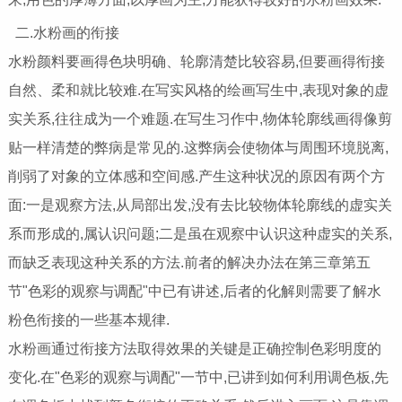
二.水粉画的衔接
水粉颜料要画得色块明确、轮廓清楚比较容易,但要画得衔接
自然、柔和就比较难.在写实风格的绘画写生中,表现对象的虚
实关系,往往成为一个难题.在写生习作中,物体轮廓线画得像剪
贴一样清楚的弊病是常见的.这弊病会使物体与周围环境脱离,
削弱了对象的立体感和空间感.产生这种状况的原因有两个方
面:一是观察方法,从局部出发,没有去比较物体轮廓线的虚实关
系而形成的,属认识问题;二是虽在观察中认识这种虚实的关系,
而缺乏表现这种关系的方法.前者的解决办法在第三章第五
节"色彩的观察与调配"中已有讲述,后者的化解则需要了解水
粉色衔接的一些基本规律.
水粉画通过衔接方法取得效果的关键是正确控制色彩明度的
变化.在"色彩的观察与调配"一节中,已讲到如何利用调色板,先