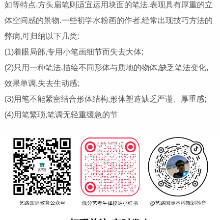
如等特点.方头扁笔则适宜运用块面的笔法,表现具有厚重的立
体空间感的景物.一些初学水粉画的作者,经常出现技巧方法的
弊病,可归纳以下几类:
(1)着眼局部,专用小笔画细节而失去大体;
(2)只用一种笔法,描绘不同形体与质地的物体,缺乏笔法变化,
效果单调,失去生动感;
(3)用笔不能紧密结合形体结构,形体塑造缺乏严谨、厚重感;
(4)用笔繁琐,笔调无轻重缓急的节