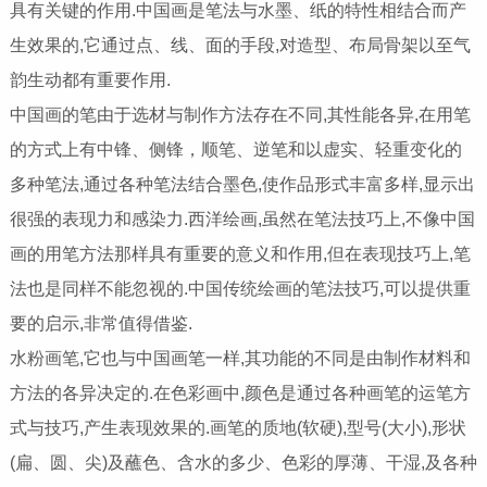
具有关键的作用.中
国画
是笔法与水墨、纸的特性相结合而产
生效果的,它通过点、线、面的手段,对造型、布局骨架以至气
韵生动都有重要作用.
中国画的笔由于选材与制作方法存在不同,其性能各异,在用笔
的方式上有中锋、侧锋，顺笔、逆笔和以虚实、轻重变化的
多种笔法,通过各种笔法结合墨色,使作品形式丰富多样,显示出
很强的表现力和感染力.西洋绘画,虽然在笔法技巧上,不像中国
画的用笔方法那样具有重要的意义和作用,但在表现技巧上,笔
法也是同样不能忽视的.中国传统绘画的笔法技巧,可以提供重
要的启示,非常值得借鉴.
水粉画笔,它也与中国画笔一样,其功能的不同是由制作材料和
方法的各异决定的.在色彩画中,颜色是通过各种画笔的运笔方
式与技巧,产生表现效果的.画笔的质地(软硬),型号(大小),形状
(扁、圆、尖)及蘸色、含水的多少、色彩的厚薄、干湿,及各种