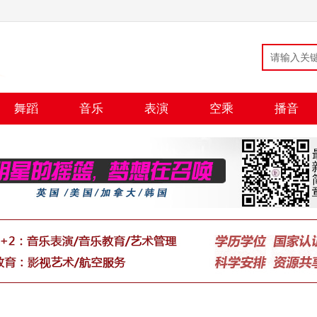
舞蹈
音乐
表演
空乘
播音