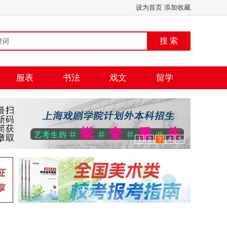
设为首页
添加收藏
搜 索
服表
书法
戏文
留学
1
2
3
4
5