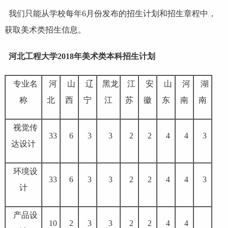
我们只能从学校每年6月份发布的
招生计划
和招生章程中，
获取美术类招生信息。
河北工程大学2018年美术类本科招生计划
专业名
河
山
辽
黑龙
江
安
山
河
湖
称
北
西
宁
江
苏
徽
东
南
南
视觉传
33
6
3
3
2
2
4
4
3
达设计
环境设
33
6
3
3
2
2
4
4
3
计
产品设
10
2
3
3
2
2
4
4