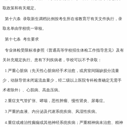
取政策和有关规定。
第十六条 录取新生调档比例按考生所在省教育厅有关文件执行，录
取名单由学校统一审核。
第十七条 考生要求
专业体检受限标准参照《普通高等学校招生体检工作指导意见》及有
关补充规定执行。患有下列疾病者，学校可以不予录取：
1.严重心脏病（先天性心脏病经手术治愈，或房室间隔缺损分流量
少，动脉导管未闭返流血量少，经二级以上医院专科检查确定无需手
术者除外）、心肌病、高血压病。
2.重症支气管扩张、哮喘，恶性肿瘤、慢性肾炎、尿毒症。
3.严重的血液、内分泌及代谢系统疾病、风湿性疾病。
4.重症或难治性癫痫或其他神经系统疾病；严重精神病未治愈、精神