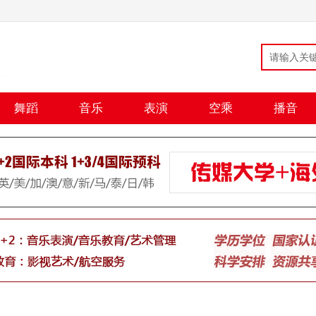
舞蹈
音乐
表演
空乘
播音