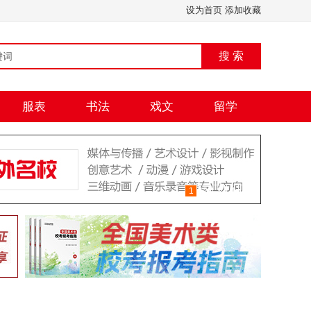
设为首页
添加收藏
搜 索
服表
书法
戏文
留学
1
2
3
4
5