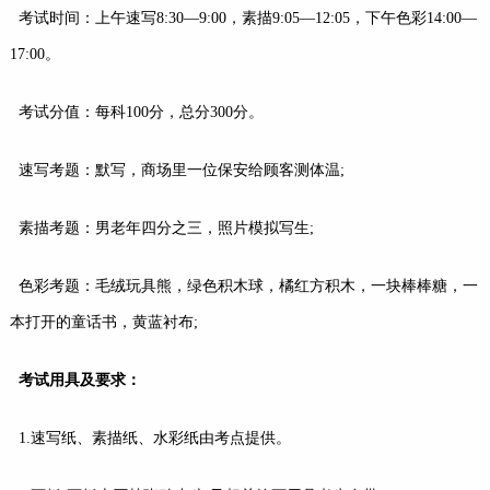
考试时间：上午速写8:30—9:00，素描9:05—12:05，下午色彩14:00—
17:00。
考试分值：每科100分，总分300分。
速写考题：默写，商场里一位保安给顾客测体温;
素描考题：男老年四分之三，照片模拟写生;
色彩考题：毛绒玩具熊，绿色积木球，橘红方积木，一块棒棒糖，一
本打开的童话书，黄蓝衬布;
考试用具及要求：
1.速写纸、素描纸、
水彩
纸由考点提供。