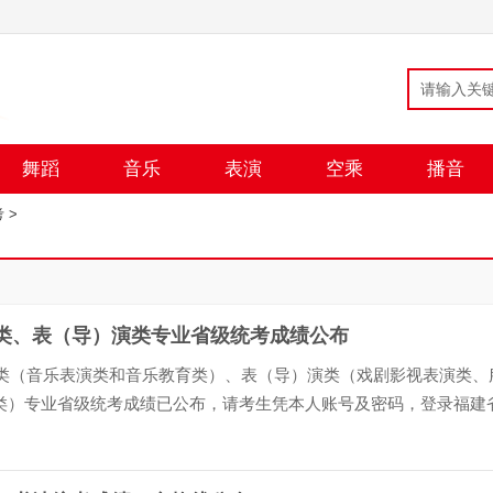
舞蹈
音乐
表演
空乘
播音
考
>
乐类、表（导）演类专业省级统考成绩公布
乐类（音乐表演类和音乐教育类）、表（导）演类（戏剧影视表演类、
类）专业省级统考成绩已公布，请考生凭本人账号及密码，登录福建
eafj.cn）“数字服务大厅——高考高招——艺术类...