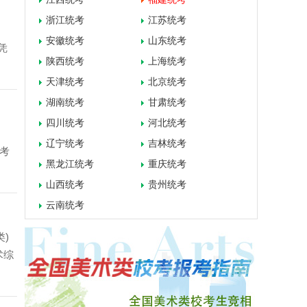
浙江统考
江苏统考
安徽统考
山东统考
凭
陕西统考
上海统考
天津统考
北京统考
湖南统考
甘肃统考
四川统考
河北统考
辽宁统考
吉林统考
考
黑龙江统考
重庆统考
山西统考
贵州统考
云南统考
)
艺术综