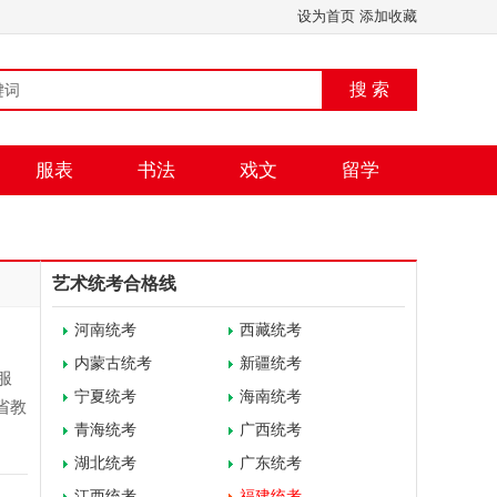
设为首页
添加收藏
搜 索
服表
书法
戏文
留学
艺术统考合格线
河南统考
西藏统考
内蒙古统考
新疆统考
服
宁夏统考
海南统考
省教
青海统考
广西统考
湖北统考
广东统考
江西统考
福建统考