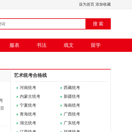
设为首页
添加收藏
搜 索
服表
书法
戏文
留学
艺术统考合格线
河南统考
西藏统考
内蒙古统考
新疆统考
考
宁夏统考
海南统考
、音
青海统考
广西统考
湖北统考
广东统考
江西统考
福建统考