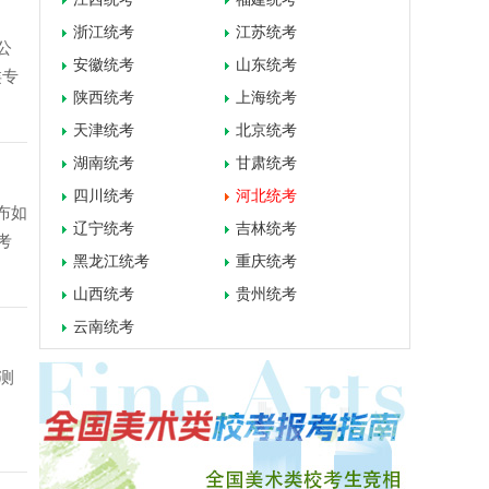
浙江统考
江苏统考
公
安徽统考
山东统考
类专
陕西统考
上海统考
天津统考
北京统考
湖南统考
甘肃统考
四川统考
河北统考
公布如
辽宁统考
吉林统考
考
黑龙江统考
重庆统考
山西统考
贵州统考
云南统考
测