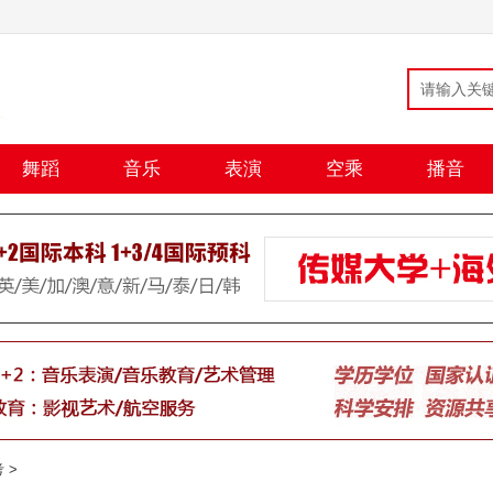
舞蹈
音乐
表演
空乘
播音
考
>