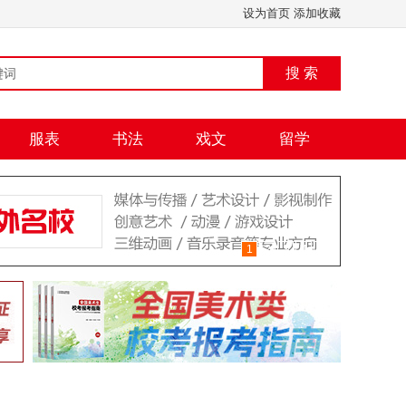
设为首页
添加收藏
搜 索
服表
书法
戏文
留学
1
2
3
4
5